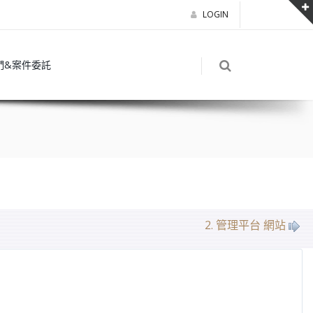
LOGIN
們&案件委託
2. 管理平台 網站