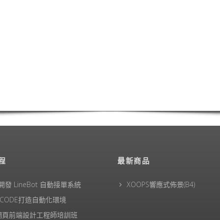
程
最新商品
 開發 LineBot 自動接單系統
XOOPS響應式佈景(B4)
RCODE打造自動化環境
1網頁前端設計工程師培訓班