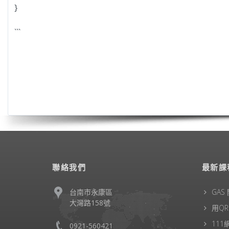
聯絡我們
最新課
台南市永康區
GAS
大灣路158號
用Q
11
0921-560421