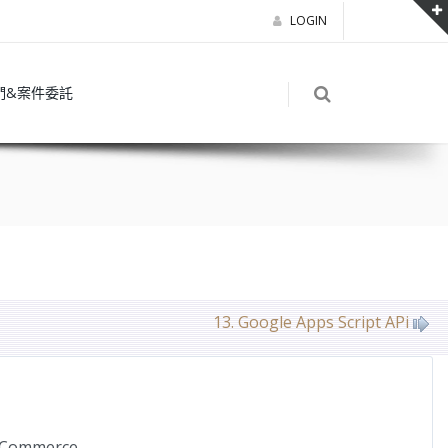
LOGIN
們&案件委託
13. Google Apps Script APi