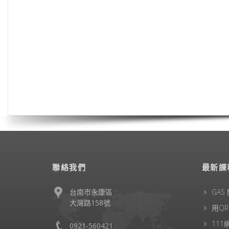
聯絡我們
最新課
台南市永康區
GAS
大灣路158號
用Q
11
0921-560421