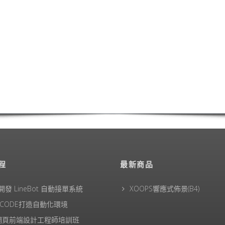
程
最新商品
 開發 LineBot 自動接單系統
XOOPS響應式佈景(B4)
RCODE打造自動化環境
1網頁前端設計工程師培訓班