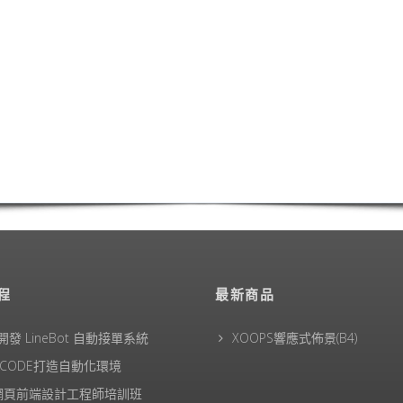
程
最新商品
 開發 LineBot 自動接單系統
XOOPS響應式佈景(B4)
RCODE打造自動化環境
1網頁前端設計工程師培訓班