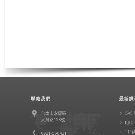
聯絡我們
最新課
台南市永康區
GAS
大灣路158號
用Q
11
0921-560421