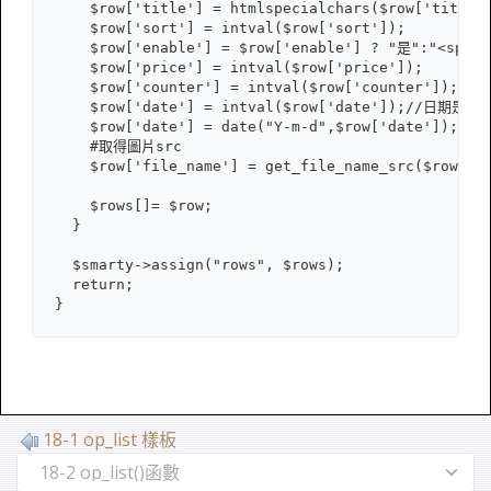
    $row['title'] = htmlspecialchars($row['tit
    $row['sort'] = intval($row['sort']);

    $row['enable'] = $row['enable'] ? "是":"<span 
    $row['price'] = intval($row['price']);

    $row['counter'] = intval($row['counter']);

    $row['date'] = intval($row['date']);//日期是
    $row['date'] = date("Y-m-d",$row['date']);//ht
    #取得圖片src

    $row['file_name'] = get_file_name_src($row['sn
    $rows[]= $row;

  }

  $smarty->assign("rows", $rows);

  return;

}
18-1 op_list 樣板