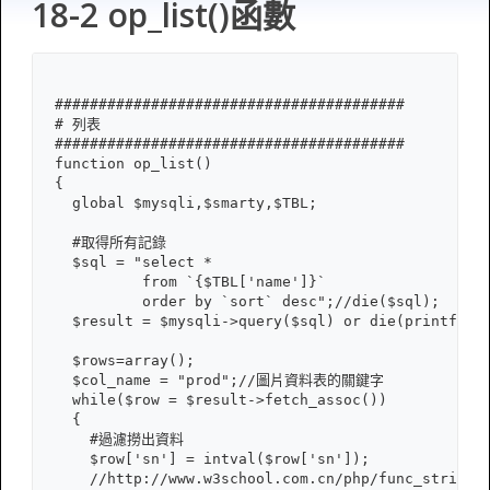
18-2 op_list()函數
########################################

# 列表

########################################

function op_list()

{

  global $mysqli,$smarty,$TBL;

  #取得所有記錄

  $sql = "select *

          from `{$TBL['name']}`

          order by `sort` desc";//die($sql);

  $result = $mysqli->query($sql) or die(printf("Er
  $rows=array();

  $col_name = "prod";//圖片資料表的關鍵字

  while($row = $result->fetch_assoc())

  {

    #過濾撈出資料

    $row['sn'] = intval($row['sn']);

    //http://www.w3school.com.cn/php/func_string_h