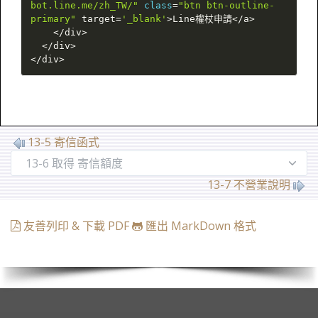
bot.line.me/zh_TW/"
class
=
"btn btn-outline-
primary"
 target
=
'_blank'
>
Line權杖申請
<
/
a
>
<
/
div
>
<
/
div
>
<
/
div
>
13-5 寄信函式
13-7 不營業說明
友善列印 & 下載 PDF
匯出 MarkDown 格式