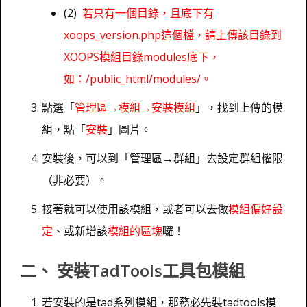
(2)
若只有一個目錄，且底下有
xoops_version.php這個檔，請上傳該目錄到
XOOPS模組目錄modules底下，
如：/public_html/modules/。
點選「
管理區→模組→安裝模組
」，找到上傳的模
組，點「
安裝
」圖片。
安裝後，可以到「管理區→群組」去設定群組權限
（非必要）。
接著就可以使用該模組，或者可以去做
模組偏好設
定
、或新增該
模組的區塊
囉！
二、 安裝TadTools工具包模組
若安裝的是tad系列模組，那務必先裝tadtools模