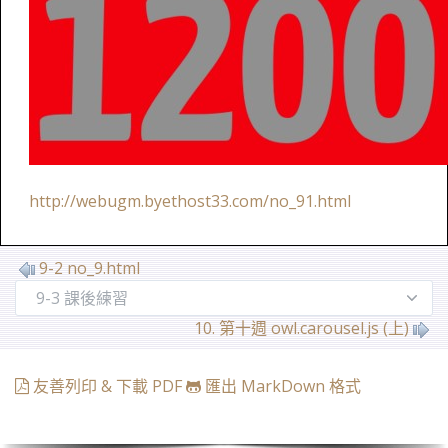
http://webugm.byethost33.com/no_91.html
9-2 no_9.html
10. 第十週 owl.carousel.js (上)
友善列印 & 下載 PDF
匯出 MarkDown 格式