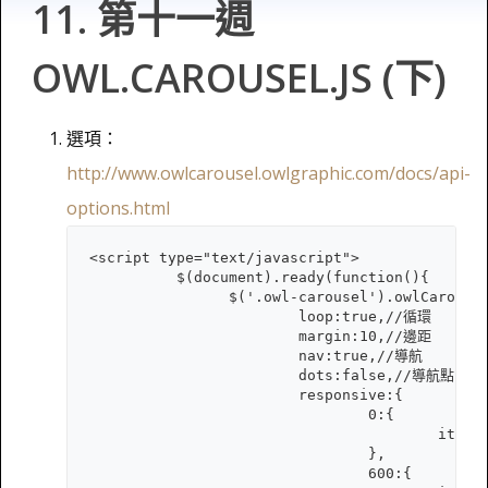
11. 第十一週
OWL.CAROUSEL.JS (下)
選項：
http://www.owlcarousel.owlgraphic.com/docs/api-
options.html
<script type="text/javascript">

	  $(document).ready(function(){

		$('.owl-carousel').owlCarousel({

			loop:true,//循環

			margin:10,//邊距

			nav:true,//導航

			dots:false,//導航點

			responsive:{

				0:{

					items:1//數量

				},

				600:{
