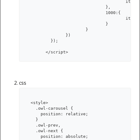
					items:2

				},

				1000:{

					items:3

				}

			}

		})

	  });

	</script>
css
  <style>

    .owl-carousel {

      position: relative;

    }

    .owl-prev,

    .owl-next {

      position: absolute;
