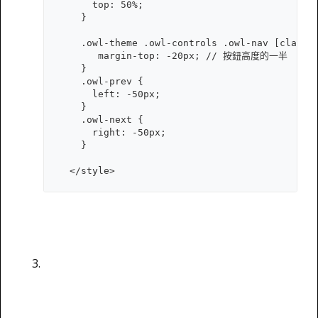
      top: 50%;

    }

    .owl-theme .owl-controls .owl-nav [class*=
       margin-top: -20px; // 按鈕高度的一半

    }

    .owl-prev {

      left: -50px;

    }

    .owl-next {

      right: -50px;

    }

  </style>