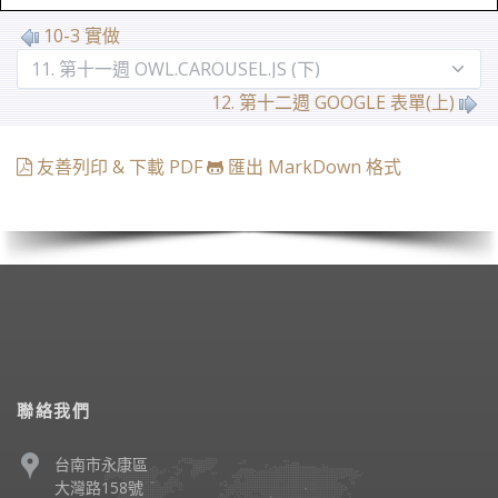
10-3 實做
12. 第十二週 GOOGLE 表單(上)
友善列印 & 下載 PDF
匯出 MarkDown 格式
聯絡我們
台南市永康區
大灣路158號