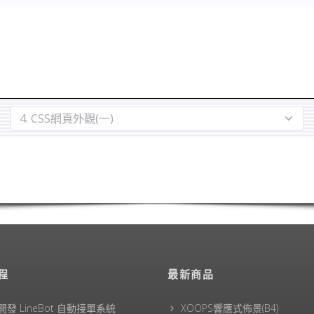
程
最新商品
 開發 LineBot 自動接單系統
XOOPS響應式佈景(B4)