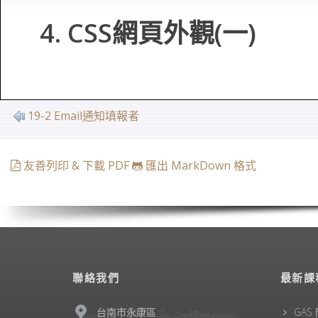
4. CSS網頁外觀(一)
19-2 Email通知填報者
友善列印 & 下載 PDF
匯出 MarkDown 格式
聯絡我們
最新課
台南市永康區
GAS